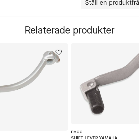
Ställ en produktfr
question
Fråga oss något om de
Relaterade produkter
name
Namn
Ja, ni får publicera 
EMGO
SHIFT LEVER YAMAHA