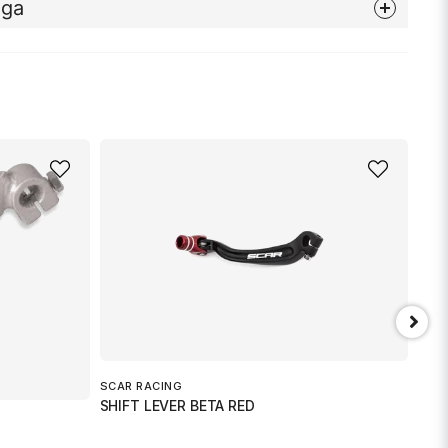
åga
nna produkten...
email
Mejladress
min fråga
SCAR RACING
EMG
SHIFT LEVER BETA RED
GR 
Skicka fråga