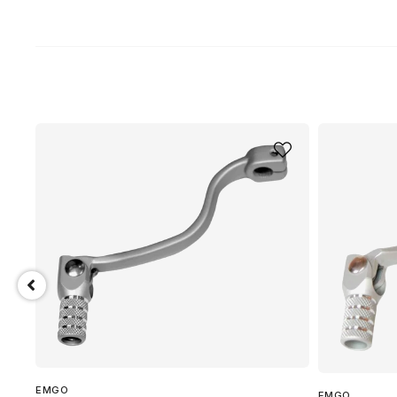
.
EMGO
EMGO