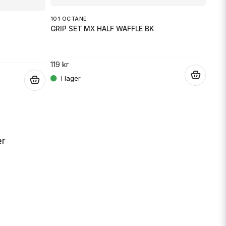
LEO
DBK
101 OCTANE
GRIP SET MX HALF WAFFLE BK
759 
119 kr
.
.
er