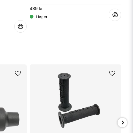
489 kr
209 
.
.