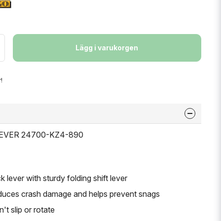
Lägg i varukorgen
!
 LEVER 24700-KZ4-890
 lever with sturdy folding shift lever
reduces crash damage and helps prevent snags
t slip or rotate