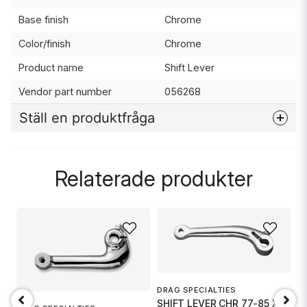
Base finish
Chrome
Color/finish
Chrome
Product name
Shift Lever
Vendor part number
056268
Ställ en produktfråga
question
Fråga oss något om denna produkten...
Relaterade produkter
name
Namn
email
Mejladress
DRAG SPECIALTIES
SHIFT LEVER CHR 77-85 XL