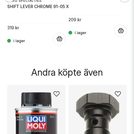
DRAG SPECIALTIES
SHIFT LEVER CHROME 91-05 XL
D
Ja, ni får publicera min fråga
209 kr
S
319 kr
.
.
3
.
Andra köpte även
Skicka fråga