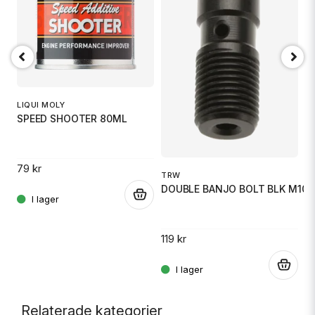
HI
K
O
LIQUI MOLY
SPEED SHOOTER 80ML
15
.
79 kr
TRW
DOUBLE BANJO BOLT BLK M10X
.
119 kr
.
Relaterade kategorier