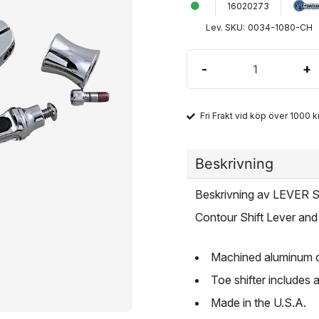
16020273
Lev. SKU:
0034-1080-CH
-
+
Fri Frakt vid köp över 1000 kr
Beskrivning
Beskrivning av LEVER
Contour Shift Lever an
Machined aluminum co
Toe shifter includes 
Made in the U.S.A.