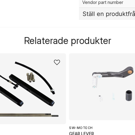
Vendor part number
Ställ en produktfr
question
Fråga oss något om de
Relaterade produkter
name
Namn
Ja, ni får publicera 
SW-MOTECH
GEAR LEVER