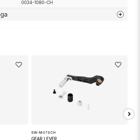
0034-1080-CH
åga
nna produkten...
email
Mejladress
min fråga
SW-MOTECH
GEAR LEVER