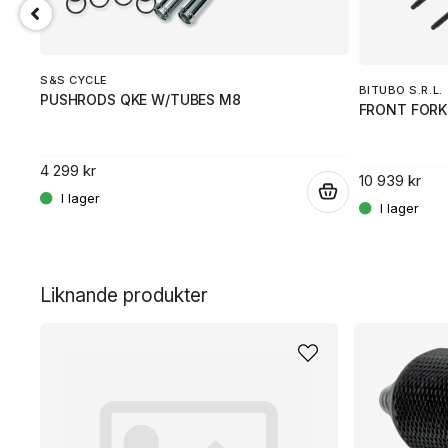
S&S CYCLE
BITUBO S.R.L.
PUSHRODS QKE W/TUBES M8
FRONT FORK
4 299 kr
10 939 kr
.
.
Liknande produkter