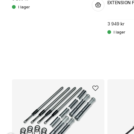
EXTENSION 
.
3 949 kr
.