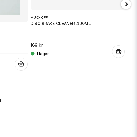
MUC-OFF
DISC BRAKE CLEANER 400ML
WRS
WIN
169 kr
.
1 30
.
er