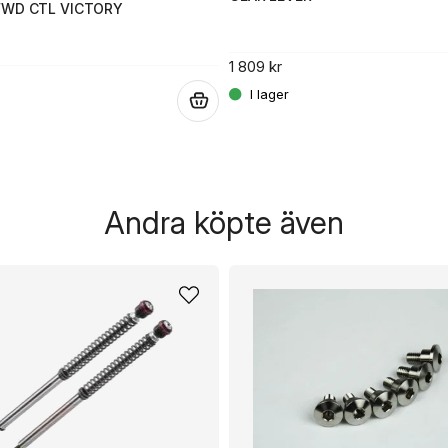
FWD CTL VICTORY
1 809 kr
.
Andra köpte även