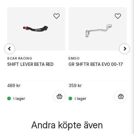
name
Namn
email
Mejladress
D
S
SCAR RACING
EMGO
SHIFT LEVER BETA RED
GR SHFTR BETA EVO 00-17
Ja, ni får publicera min fråga
49
31
489 kr
359 kr
.
.
.
Andra köpte även
Skicka fråga