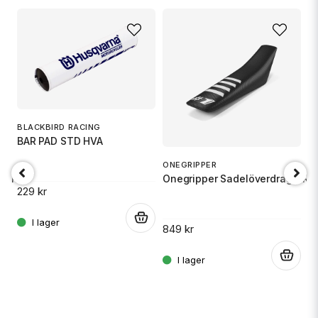
BLACKBIRD RACING
A
BAR PAD STD HVA
G
ONEGRIPPER
- RIBBED - Svart/Gul
Onegripper Sadelöverdrag - RIB
229 kr
1 
.
849 kr
.
.