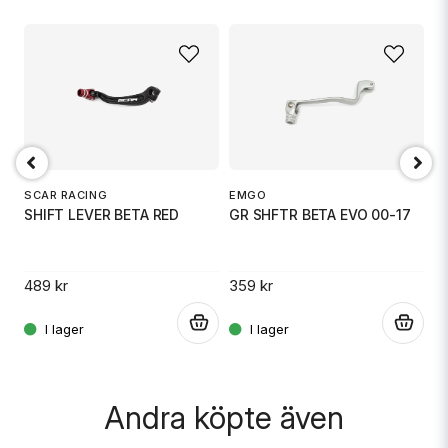
name
Namn
email
Mejladress
D
S
SCAR RACING
EMGO
SHIFT LEVER BETA RED
GR SHFTR BETA EVO 00-17
Ja, ni får publicera min fråga
31
489 kr
359 kr
.
.
.
Andra köpte även
Skicka fråga