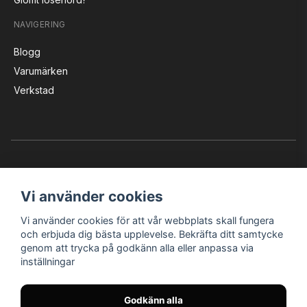
NAVIGERING
Blogg
Varumärken
Verkstad
Vi använder cookies
Vi använder cookies för att vår webbplats skall fungera
Instagram
Facebook
YouTube
och erbjuda dig bästa upplevelse. Bekräfta ditt samtycke
genom att trycka på godkänn alla eller anpassa via
inställningar
Bröderna Nilssons MC-Tillbehör i Helsingborg AB
Godkänn alla
© Nilssons MC - Allt för dig & din MC