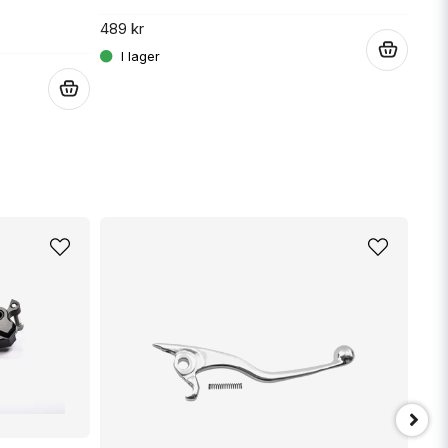
489 kr
359 
.
.