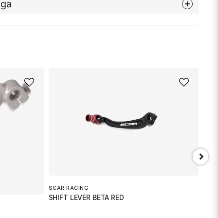
åga
nna produkten...
email
Mejladress
min fråga
SCAR RACING
EMG
SHIFT LEVER BETA RED
GR 
Skicka fråga