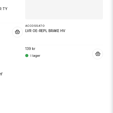
BAR
R TY
HAN
ACCOSSATO
1 43
LVR OE-REPL BRAKE HV
.
139 kr
.
er