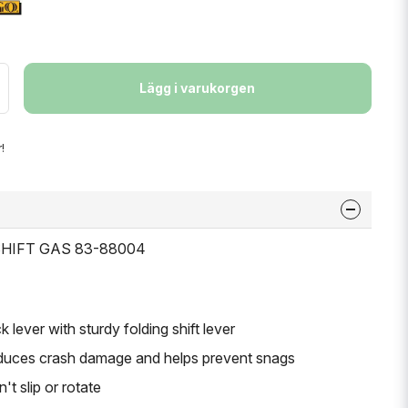
Lägg i varukorgen
!
 SHIFT GAS 83-88004
 lever with sturdy folding shift lever
reduces crash damage and helps prevent snags
t slip or rotate