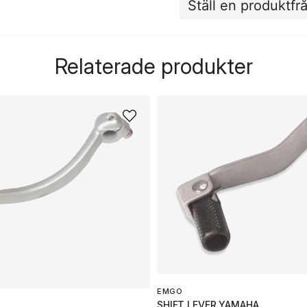
Ställ en produktfr
question
Fråga oss något om de
Relaterade produkter
name
Namn
Ja, ni får publicera 
EMGO
SHIFT LEVER YAMAHA