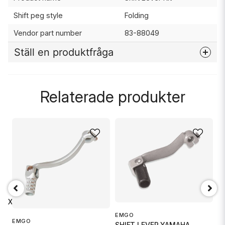
Shift peg style
Folding
Vendor part number
83-88049
Ställ en produktfråga
question
Fråga oss något om denna produkten...
Relaterade produkter
name
Namn
email
Mejladress
05 XL
S
S
EMGO
Ja, ni får publicera min fråga
EMGO
SHIFT LEVER YAMAHA