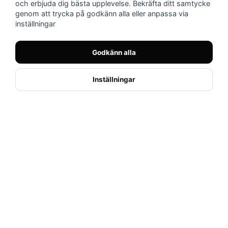
och erbjuda dig bästa upplevelse. Bekräfta ditt samtycke
genom att trycka på godkänn alla eller anpassa via
inställningar
ÖPPETTIDER & KUNDTJÄNST
Sön-Mån
Stängt
Godkänn alla
Tis-Fre
11:00-18:00
Inställningar
Lördag
10:00-14:00
E-post
info@nilssonsmc.se
OM OSS
Kontakta oss
Om Nilssons MC
Vanliga frågor
Köpvillkor
MITT KONTO
Logga in