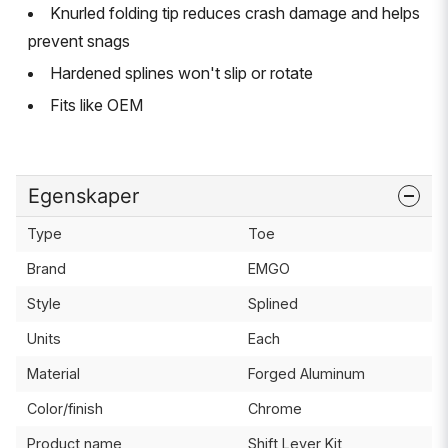
Knurled folding tip reduces crash damage and helps
prevent snags
Hardened splines won't slip or rotate
Fits like OEM
Egenskaper
Type
Toe
Brand
EMGO
Style
Splined
Units
Each
Material
Forged Aluminum
Color/finish
Chrome
Product name
Shift Lever Kit