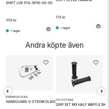
SHIFT LVR 5TA-18110-00-00
4
.
179 kr
359 kr
.
.
Skicka fråga
Andra köpte även
BARKBUSTERS
IC
101 OCTANE
HANDGUARD V-STROM DL800 23
GRIP SET MX HALF WAFFLE BK
A