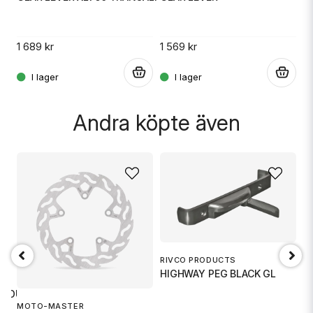
F
Ja, ni får publicera min fråga
1 689 kr
1 569 kr
1 
.
.
.
Andra köpte även
Skicka fråga
RIVCO PRODUCTS
HIGHWAY PEG BLACK GL
 TOURI
G
MOTO-MASTER