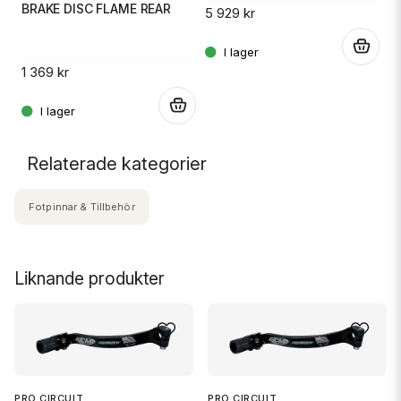
B
BRAKE DISC FLAME REAR
5 929 kr
.
3 
1 369 kr
.
.
Relaterade kategorier
Fotpinnar & Tillbehör
Liknande produkter
PRO CIRCUIT
PRO CIRCUIT