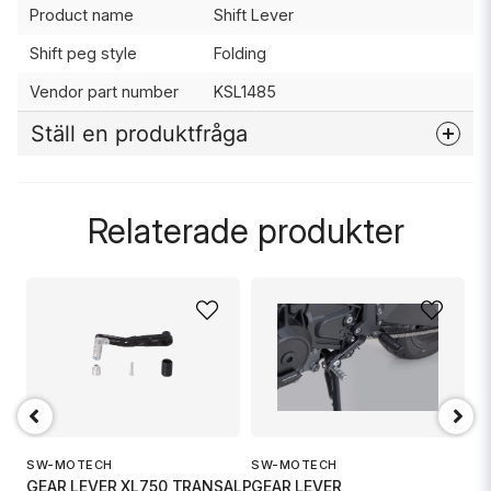
Product name
Shift Lever
Shift peg style
Folding
Vendor part number
KSL1485
Ställ en produktfråga
question
Fråga oss något om denna produkten...
Relaterade produkter
name
Namn
email
Mejladress
SW-MOTECH
SW-MOTECH
S
GEAR LEVER XL750 TRANSALP
GEAR LEVER
G