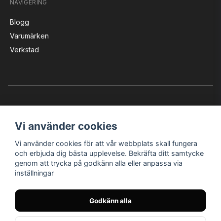
NAVIGERING
Blogg
Varumärken
Verkstad
Vi använder cookies
Vi använder cookies för att vår webbplats skall fungera
Instagram
Facebook
YouTube
och erbjuda dig bästa upplevelse. Bekräfta ditt samtycke
genom att trycka på godkänn alla eller anpassa via
inställningar
Bröderna Nilssons MC-Tillbehör i Helsingborg AB
Godkänn alla
© Nilssons MC - Allt för dig & din MC