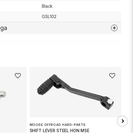
Black
GSL102
åga
nna produkten...
email
Mejladress
min fråga
MOOSE OFFROAD HARD-PARTS
SHIFT LEVER STEEL HON MSE