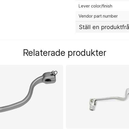
Lever color/finish
Vendor part number
Ställ en produktfr
question
Fråga oss något om de
Relaterade produkter
name
Namn
Ja, ni får publicera 