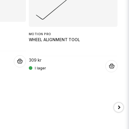
POL
HAN
MOTION PRO
WHEEL ALIGNMENT TOOL
469 
309 kr
.
.