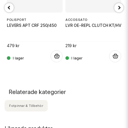
POLISPORT
ACCOSSATO
P
LEVERS APT CRF 250/450
LVR OE-REPL CLUTCH KT/HV
L
479 kr
219 kr
4
.
.
.
Relaterade kategorier
Fotpinnar & Tillbehör