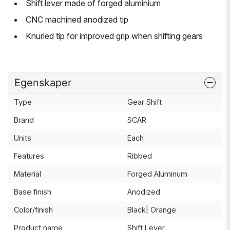
Shift lever made of forged aluminium
CNC machined anodized tip
Knurled tip for improved grip when shifting gears
Egenskaper
Type
Gear Shift
Brand
SCAR
Units
Each
Features
Ribbed
Material
Forged Aluminum
Base finish
Anodized
Color/finish
Black| Orange
Product name
Shift Lever