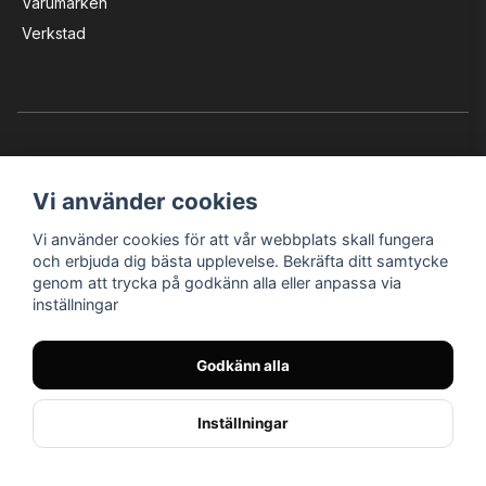
Varumärken
Verkstad
Vi använder cookies
Vi använder cookies för att vår webbplats skall fungera
Instagram
Facebook
YouTube
och erbjuda dig bästa upplevelse. Bekräfta ditt samtycke
genom att trycka på godkänn alla eller anpassa via
inställningar
Bröderna Nilssons MC-Tillbehör i Helsingborg AB
Godkänn alla
© Nilssons MC - Allt för dig & din MC
Inställningar