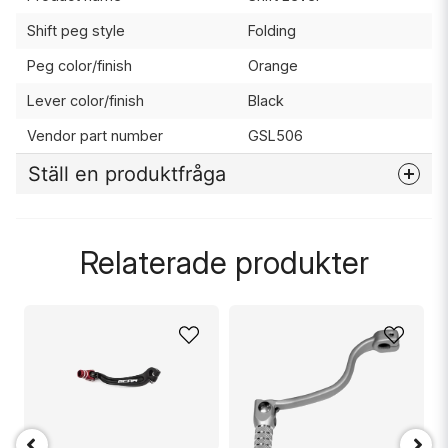
Shift peg style
Folding
Peg color/finish
Orange
Lever color/finish
Black
Vendor part number
GSL506
Ställ en produktfråga
question
Fråga oss något om denna produkten...
Relaterade produkter
name
Namn
email
Mejladress