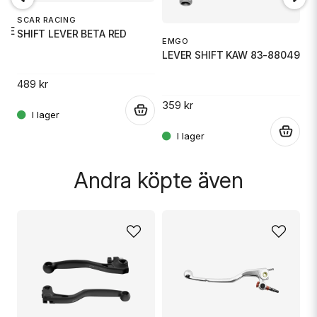
TS
SCAR RACING
E
MSE
SHIFT LEVER BETA RED
G
Ja, ni får publicera min fråga
EMGO
LEVER SHIFT KAW 83-88049
489 kr
3
359 kr
.
.
.
Skicka fråga
Andra köpte även