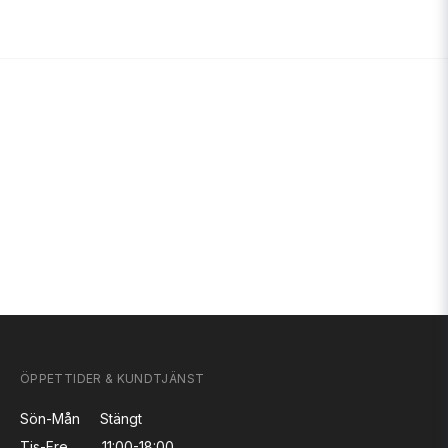
ÖPPETTIDER & KUNDTJÄNST
Sön-Mån
Stängt
Tis-Fre
11:00-18:00