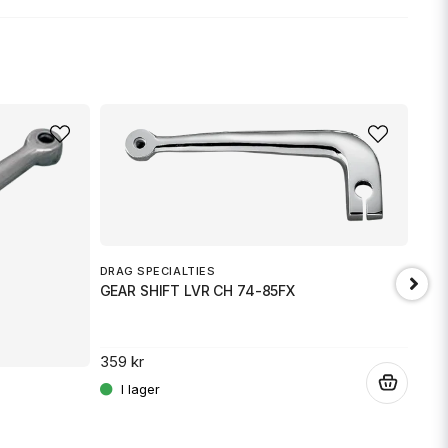
nna produkten...
email
Mejladress
min fråga
DRAG SPECIALTIES
GEAR SHIFT LVR CH 74-85FX
EMG
359 kr
GR 
.
Skicka fråga
359 