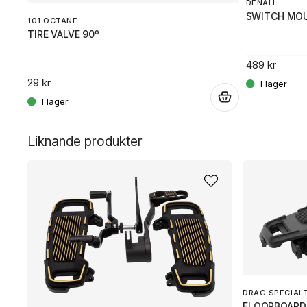
DENALI
SWITCH MOU
101 OCTANE
TIRE VALVE 90º
.
489 kr
29 kr
.
Liknande produkter
DRAG SPECIAL
FLOORBOARD