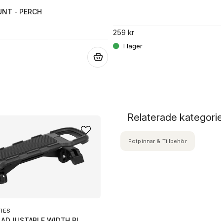
NT - PERCH
259 kr
.
Relaterade kategori
Fotpinnar & Tillbehör
TIES
 ADJUSTABLE WIDTH BL