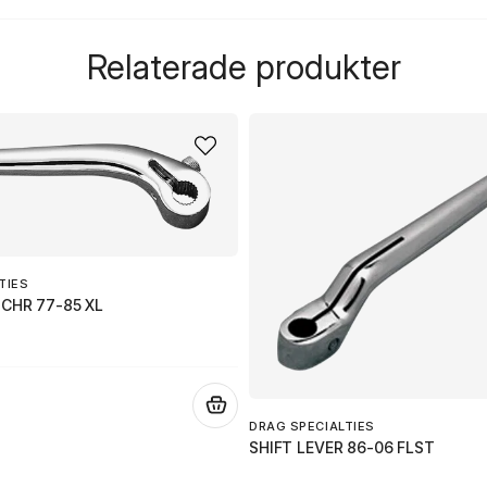
question
Fråga oss något om de
Relaterade produkter
name
Namn
Ja, ni får publicera 
TIES
 CHR 77-85 XL
.
DRAG SPECIALTIES
SHIFT LEVER 86-06 FLST