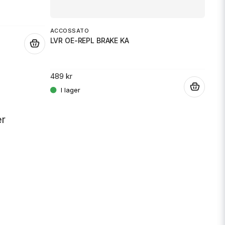
ACCOSSATO
1 68
LVR OE-REPL BRAKE KA
.
489 kr
.
er