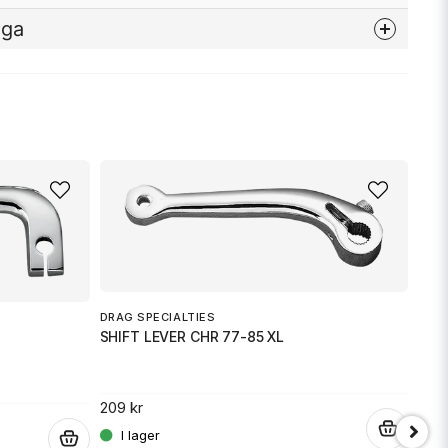
åga
nna produkten...
email
Mejladress
min fråga
DRAG SPECIALTIES
SHIFT LEVER CHR 77-85 XL
209 kr
SCA
SHI
.
.