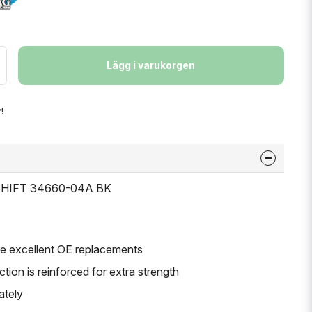
Lägg i varukorgen
!
 SHIFT 34660-04A BK
are excellent OE replacements
tion is reinforced for extra strength
ately