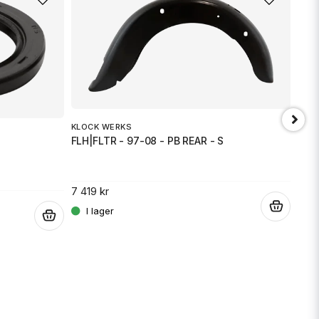
KLOCK WERKS
FLH|FLTR - 97-08 - PB REAR - S
BAR
HAR
7 419 kr
.
.
959 