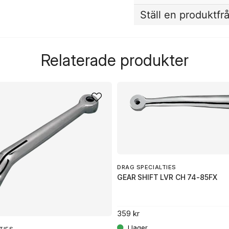
Ställ en produktfr
question
Fråga oss något om de
Relaterade produkter
name
Namn
Ja, ni får publicera 
DRAG SPECIALTIES
GEAR SHIFT LVR CH 74-85FX
359 kr