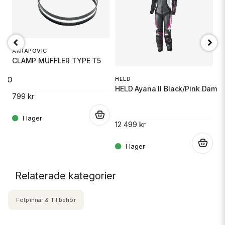
AKRAPOVIC
CLAMP MUFFLER TYPE T5
SCOOTER
HELD
O
HELD Ayana II Black/Pink Dam 3
O
799 kr
.
12 499 kr
7
.
.
Relaterade kategorier
Fotpinnar & Tillbehör