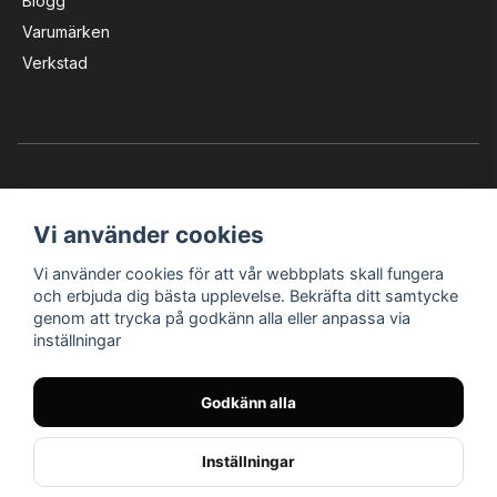
Blogg
Varumärken
Verkstad
Vi använder cookies
Vi använder cookies för att vår webbplats skall fungera
Instagram
Facebook
YouTube
och erbjuda dig bästa upplevelse. Bekräfta ditt samtycke
genom att trycka på godkänn alla eller anpassa via
inställningar
Bröderna Nilssons MC-Tillbehör i Helsingborg AB
Godkänn alla
© Nilssons MC - Allt för dig & din MC
Inställningar