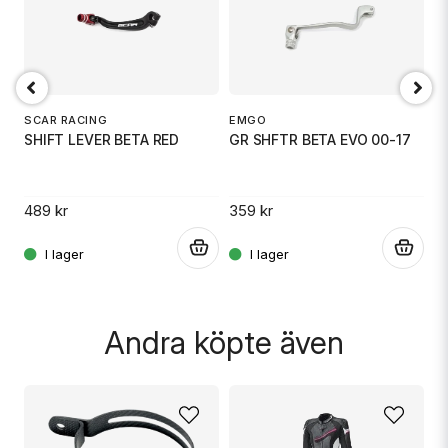
email
Mejladress
D
S
SCAR RACING
EMGO
SHIFT LEVER BETA RED
GR SHFTR BETA EVO 00-17
Ja, ni får publicera min fråga
49
31
489 kr
359 kr
.
.
.
Andra köpte även
Skicka fråga