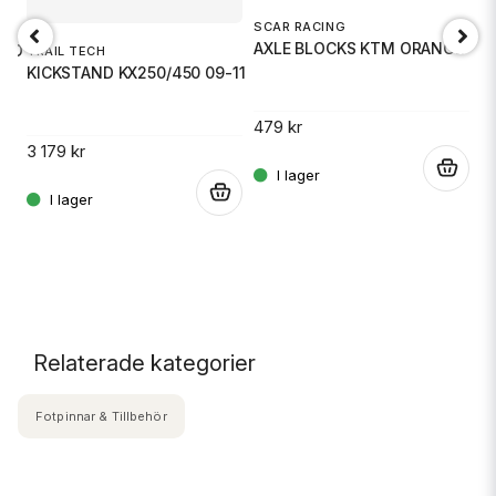
SCAR RACING
A
AXLE BLOCKS KTM ORANGE
EAD
C
TRAIL TECH
KICKSTAND KX250/450 09-11
479 kr
15
3 179 kr
.
.
.
Relaterade kategorier
Fotpinnar & Tillbehör