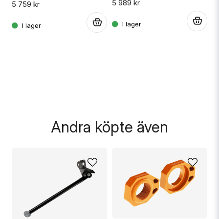
5 989 kr
5 759 kr
.
.
.
Skicka fråga
Andra köpte även