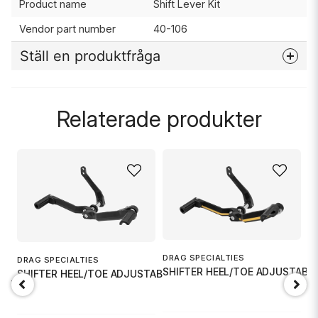
Product name
Shift Lever Kit
Vendor part number
40-106
Ställ en produktfråga
question
Fråga oss något om denna produkten...
Relaterade produkter
name
Namn
email
Mejladress
T
L
DRAG SPECIALTIES
DRAG SPECIALTIES
SHIFTER HEEL/TOE ADJUSTABLE
SHIFTER HEEL/TOE ADJUSTABLE BL
 UTR-2
Ja, ni får publicera min fråga
3 