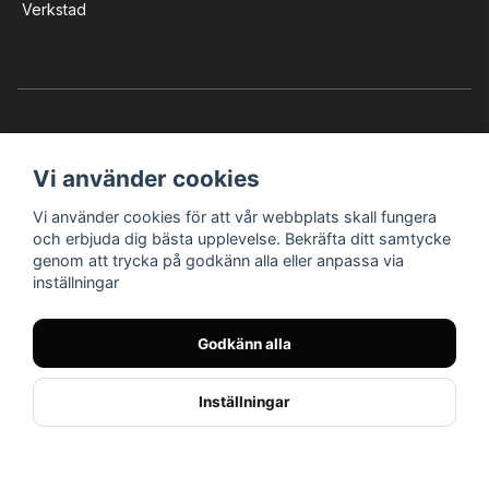
Verkstad
Vi använder cookies
Vi använder cookies för att vår webbplats skall fungera
Instagram
Facebook
YouTube
och erbjuda dig bästa upplevelse. Bekräfta ditt samtycke
genom att trycka på godkänn alla eller anpassa via
inställningar
Bröderna Nilssons MC-Tillbehör i Helsingborg AB
Godkänn alla
© Nilssons MC - Allt för dig & din MC
Inställningar
// < !--Hello Retail - start-- >
//