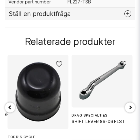
Vendor part number
FL227-TSB
Ställ en produktfråga
question
Fråga oss något om denna produkten...
Relaterade produkter
name
Namn
email
Mejladress
G
R/PILLI
DRAG SPECIALTIES
Ja, ni får publicera min fråga
F
SHIFT LEVER 86-06 FLST
TODD'S CYCLE