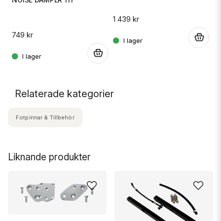
1 439 kr
29
749 kr
.
.
.
Relaterade kategorier
Fotpinnar & Tillbehör
Liknande produkter