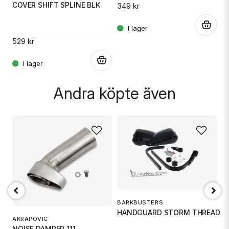
4
COVER SHIFT SPLINE BLK
349 kr
.
.
529 kr
Skicka fråga
.
Andra köpte även
BARKBUSTERS
C
HANDGUARD STORM THREAD
G
AKRAPOVIC
NOISE DAMPER 111