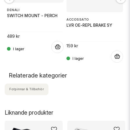
1
DENALI
G
SWITCH MOUNT - PERCH
ACCOSSATO
LVR OE-REPL BRAKE SY
11
489 kr
.
159 kr
.
.
Relaterade kategorier
Fotpinnar & Tillbehör
Liknande produkter