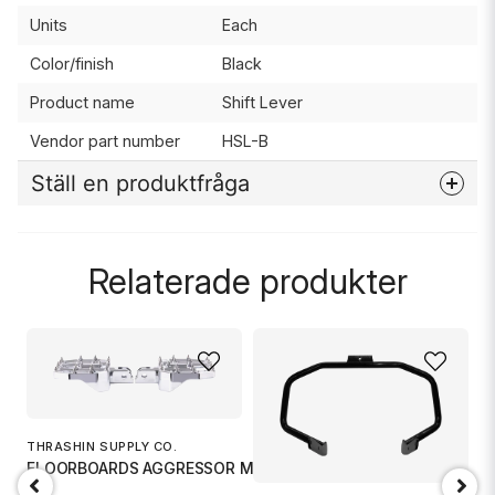
Units
Each
Color/finish
Black
Product name
Shift Lever
Vendor part number
HSL-B
Ställ en produktfråga
question
Fråga oss något om denna produkten...
Relaterade produkter
name
Namn
email
THRASHIN SUPPLY CO.
Mejladress
FLOORBOARDS AGGRESSOR MINI FRO
T