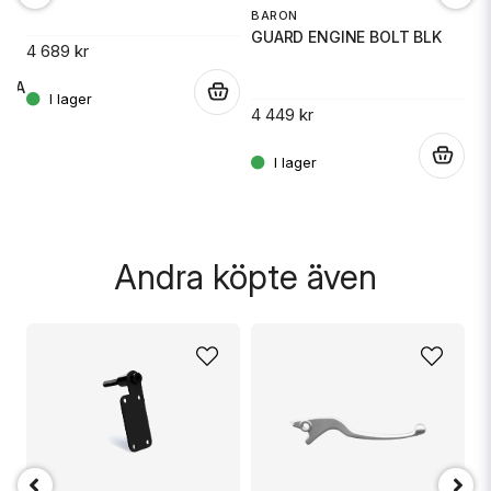
F
BARON
GUARD ENGINE BOLT BLK
4 689 kr
Ja, ni får publicera min fråga
AHA
4
.
4 449 kr
.
.
Skicka fråga
Andra köpte även