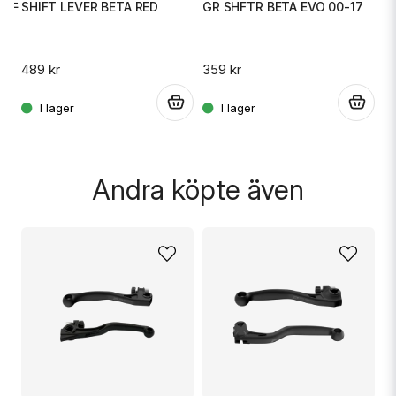
MSE
SHIFT LEVER BETA RED
GR SHFTR BETA EVO 00-17
G
Ja, ni får publicera min fråga
489 kr
359 kr
3
.
.
.
Skicka fråga
Andra köpte även
R
F