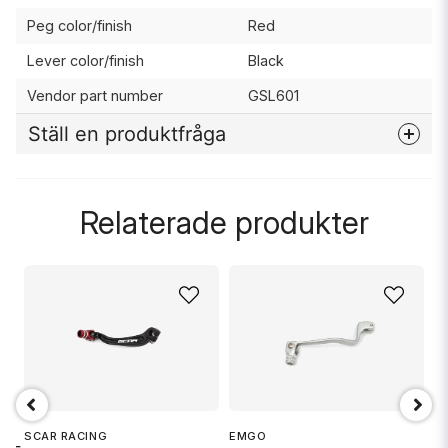
Peg color/finish
Red
Lever color/finish
Black
Vendor part number
GSL601
Ställ en produktfråga
question
Fråga oss något om denna produkten...
Relaterade produkter
name
Namn
email
Mejladress
TS
SCAR RACING
EMGO
E