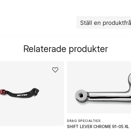
Ställ en produktfr
question
Fråga oss något om de
Relaterade produkter
name
Namn
Ja, ni får publicera 
DRAG SPECIALTIES
SHIFT LEVER CHROME 91-05 XL