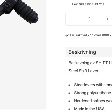
Lev. SKU:
D07-1372B
-
+
Fri Frakt vid köp över 1000 kr
Beskrivning
Beskrivning av SHIFT
Steel Shift Lever
Steel levers withsta
Strong polyurethane 
Hardened splines won'
Made in the USA