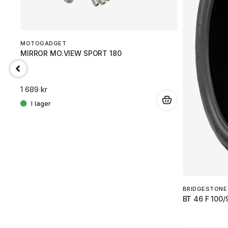
MOTOGADGET
MIRROR MO.VIEW SPORT 180
1 689 kr
.
.
BRIDGESTONE
BT 46 F 100