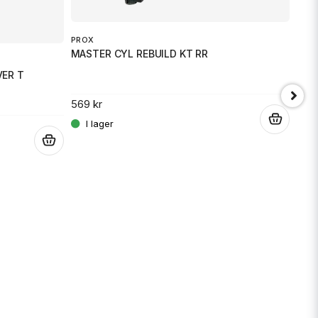
PROX
MASTER CYL REBUILD KT RR
VER T
PART
FUE
569 kr
.
.
219 