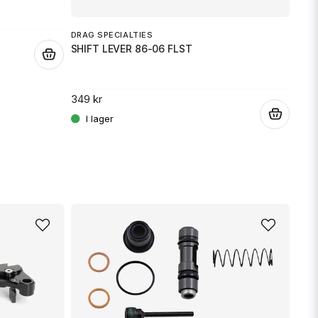
DRAG SPECIALTIES
EMG
Skicka fråga
SHIFT LEVER 86-06 FLST
.
LEV
349 kr
359 
.