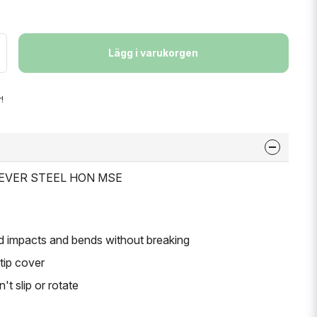
Lägg i varukorgen
!
 LEVER STEEL HON MSE
nd impacts and bends without breaking
tip cover
t slip or rotate