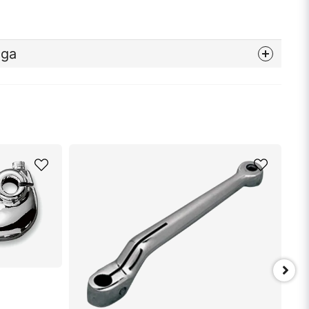
åga
nna produkten...
email
Mejladress
min fråga