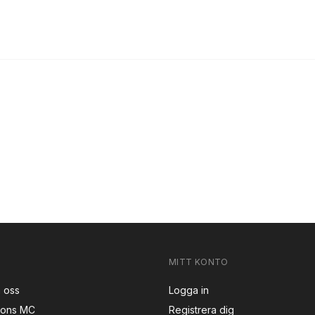
MITT KONTO
 oss
Logga in
sons MC
Registrera dig