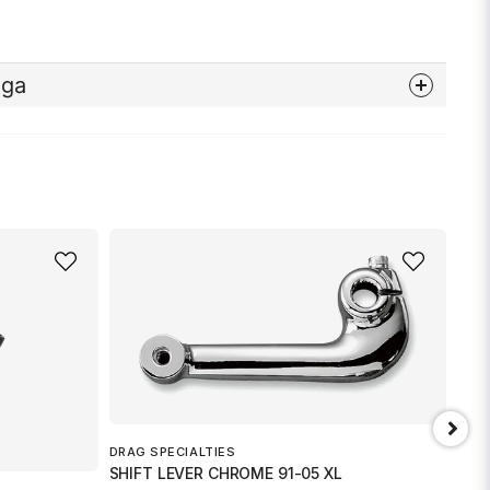
åga
nna produkten...
email
Mejladress
min fråga
DRAG SPECIALTIES
SHIFT LEVER CHROME 91-05 XL