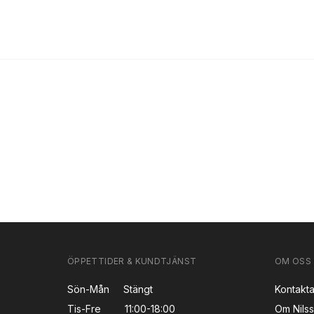
ÖPPETTIDER & KUNDTJÄNST
OM OSS
Sön-Mån
Stängt
Kontakta
Tis-Fre
11:00-18:00
Om Nils