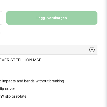
Lägg i varukorgen
!
 LEVER STEEL HON MSE
nd impacts and bends without breaking
tip cover
t slip or rotate