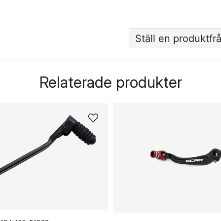
Ställ en produktfr
question
Fråga oss något om de
Relaterade produkter
name
Namn
Ja, ni får publicera 