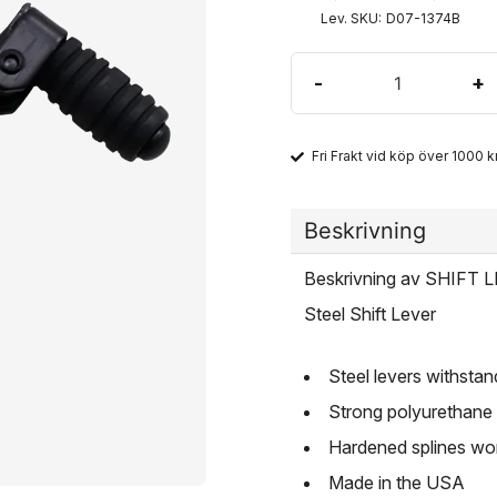
Lev. SKU:
D07-1374B
-
+
Fri Frakt vid köp över 1000 kr
Beskrivning
Beskrivning av SHIFT
Steel Shift Lever
Steel levers withsta
Strong polyurethane 
Hardened splines won'
Made in the USA