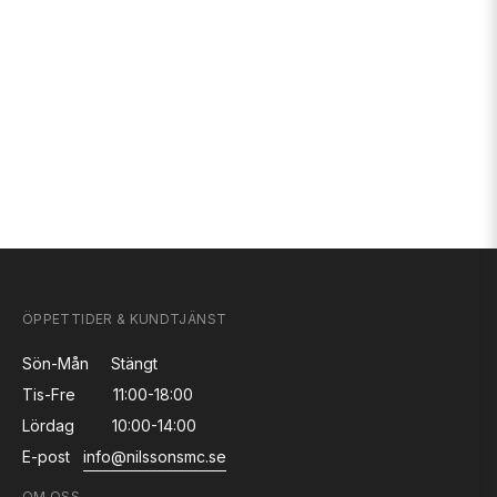
ÖPPETTIDER & KUNDTJÄNST
Sön-Mån
Stängt
Tis-Fre
11:00-18:00
Lördag
10:00-14:00
E-post
info@nilssonsmc.se
OM OSS