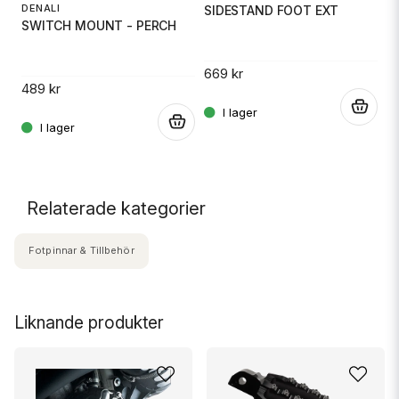
DENALI
SIDESTAND FOOT EXT
SWITCH MOUNT - PERCH
M
B
669 kr
489 kr
.
.
13
.
Relaterade kategorier
Fotpinnar & Tillbehör
Liknande produkter