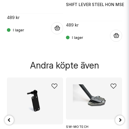
SHIFT LEVER STEEL HON MSE
S
Ja, ni får publicera min fråga
489 kr
489 kr
4
.
.
.
Skicka fråga
Andra köpte även
SW-MOTECH