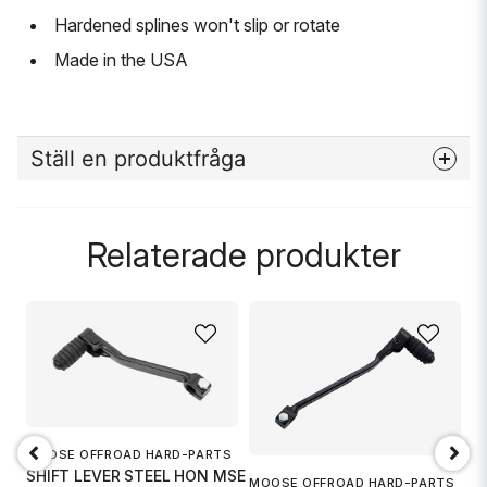
Hardened splines won't slip or rotate
Made in the USA
Ställ en produktfråga
question
Fråga oss något om denna produkten...
Relaterade produkter
name
Namn
email
Mejladress
MOOSE OFFROAD HARD-PARTS
SHIFT LEVER STEEL HON MSE
MOOSE OFFROAD HARD-PARTS
S