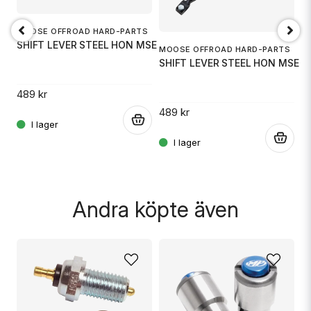
email
Mejladress
MOOSE OFFROAD HARD-PARTS
SHIFT LEVER STEEL HON MSE
MOOSE OFFROAD HARD-PARTS
S
SHIFT LEVER STEEL HON MSE
S
Ja, ni får publicera min fråga
00
489 kr
489 kr
4
.
.
.
Skicka fråga
Andra köpte även