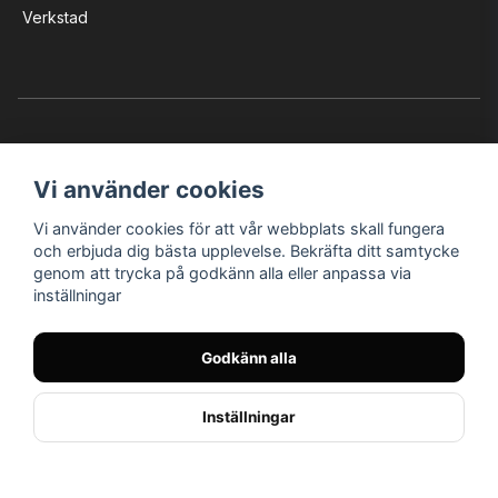
Verkstad
Vi använder cookies
Vi använder cookies för att vår webbplats skall fungera
Instagram
Facebook
YouTube
och erbjuda dig bästa upplevelse. Bekräfta ditt samtycke
genom att trycka på godkänn alla eller anpassa via
inställningar
Bröderna Nilssons MC-Tillbehör i Helsingborg AB
Godkänn alla
© Nilssons MC - Allt för dig & din MC
Inställningar
// < !--Hello Retail - start-- >
//