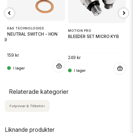
E
G
K&S TECHNOLOGIES
MOTION PRO
NEUTRAL SWITCH - HON
TS
BLEEDER SET MICRO KYB
49T SIL
3
159 kr
249 kr
.
.
.
Relaterade kategorier
Fotpinnar & Tillbehör
Liknande produkter