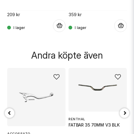
209 kr
359 kr
3
.
.
.
Skicka fråga
Andra köpte även
RENTHAL
R
FATBAR 35 70MM V3 BLK
F
ACCOSSATO