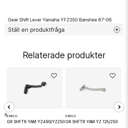
Gear Shift Lever Yamaha YFZ350 Banshee 87-06
Ställ en produktfråga
question
Fråga oss något om denna produkten...
Relaterade produkter
name
Namn
email
Mejladress
05 XL
EMGO
EMGO
E
GR SHFTR YAM YZ490/YZ250
GR SHFTR YAM YZ 125/250
G
Ja, ni får publicera min fråga