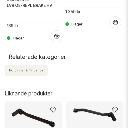
LVR OE-REPL BRAKE HV
1 359 kr
1 
.
139 kr
.
.
Relaterade kategorier
Fotpinnar & Tillbehör
Liknande produkter