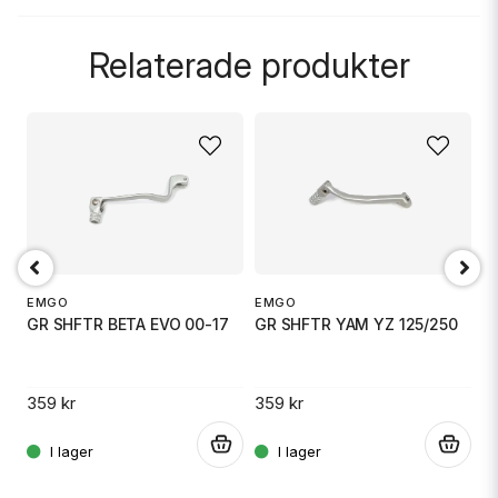
question
Fråga oss något om denna produkten...
Relaterade produkter
name
Namn
email
Mejladress
EMGO
EMGO
E
GR SHFTR BETA EVO 00-17
GR SHFTR YAM YZ 125/250
G
Ja, ni får publicera min fråga
359 kr
359 kr
2
.
.
.