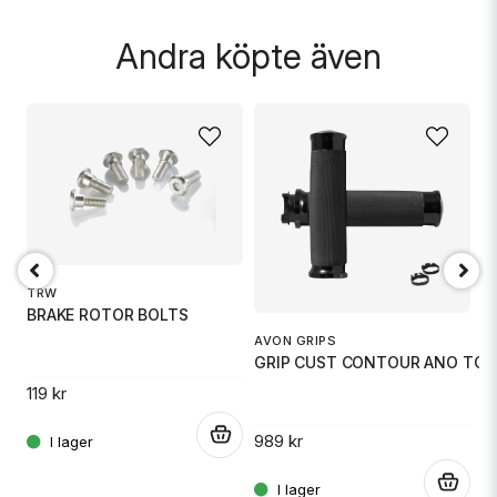
Skicka fråga
Andra köpte även
TRW
BRAKE ROTOR BOLTS
AVON GRIPS
A
GRIP CUST CONTOUR ANO TOU
G
119 kr
.
989 kr
9
.
.