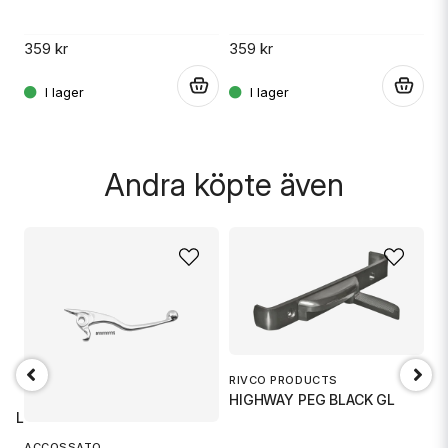
359 kr
359 kr
2
.
.
.
Skicka fråga
Andra köpte även
RIVCO PRODUCTS
G
HIGHWAY PEG BLACK GL
H
H LEVER T
ACCOSSATO