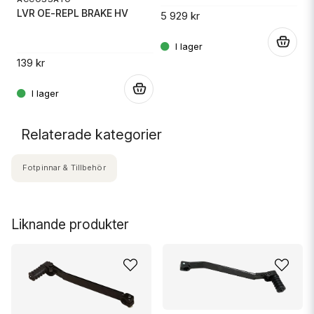
LVR OE-REPL BRAKE HV
5 929 kr
9
.
.
139 kr
.
Relaterade kategorier
Fotpinnar & Tillbehör
Liknande produkter