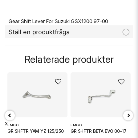
Gear Shift Lever For Suzuki GSX1200 97-00
Ställ en produktfråga
question
Fråga oss något om denna produkten...
Relaterade produkter
name
Namn
email
Mejladress
05 XL
EMGO
EMGO
E
GR SHFTR YAM YZ 125/250
GR SHFTR BETA EVO 00-17
G
Ja, ni får publicera min fråga