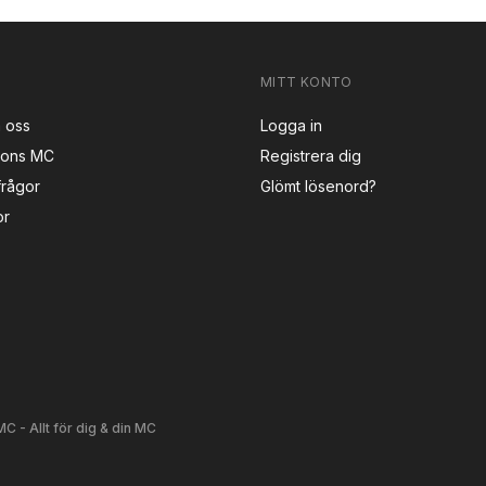
MITT KONTO
 oss
Logga in
sons MC
Registrera dig
frågor
Glömt lösenord?
or
C - Allt för dig & din MC