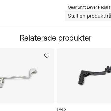
Gear Shift Lever Pedal
Ställ en produktfr
question
Fråga oss något om de
Relaterade produkter
name
Namn
Ja, ni får publicera 
EMGO