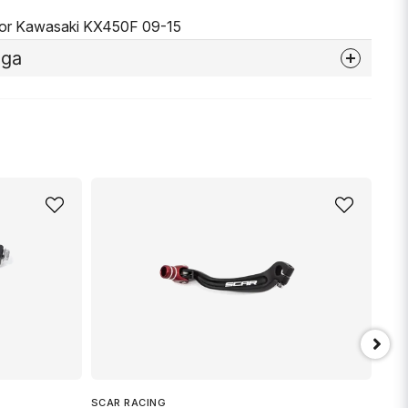
 for Kawasaki KX450F 09-15
åga
nna produkten...
email
Mejladress
min fråga
SCAR RACING