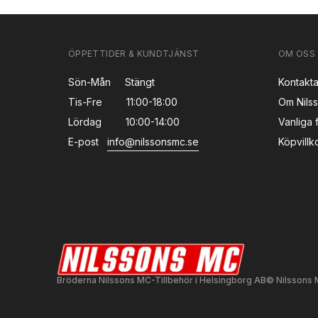
ÖPPETTIDER & KUNDTJÄNST
OM OSS
Sön-Mån
Stängt
Kontakta
Tis-Fre
11:00-18:00
Om Nils
Lördag
10:00-14:00
Vanliga 
E-post
info@nilssonsmc.se
Köpvillk
Bröderna Nilssons MC-Tillbehör i Helsingborg AB
© Nilssons M