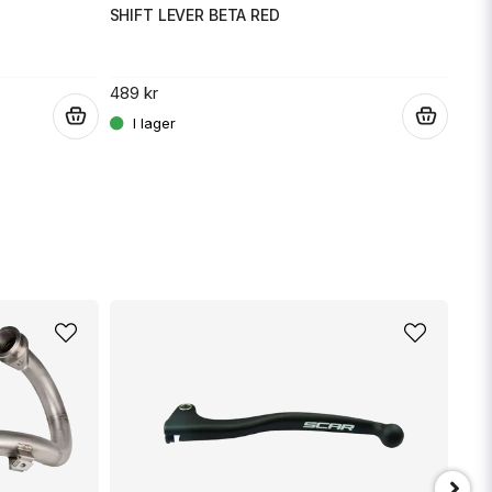
SHIFT LEVER BETA RED
Skicka fråga
EMG
SHI
489 kr
.
.
359 