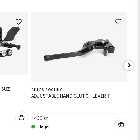
 SUZ
GILLES TOOLING
ADJUSTABLE HAND CLUTCH LEVER T
HEIN
LEV
1 439 kr
.
1 91
.