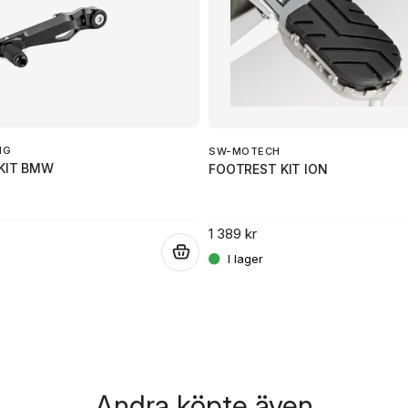
Ja, ni får publicera 
NG
SW-MOTECH
 KIT BMW
FOOTREST KIT ION
1 389 kr
.
Andra köpte även