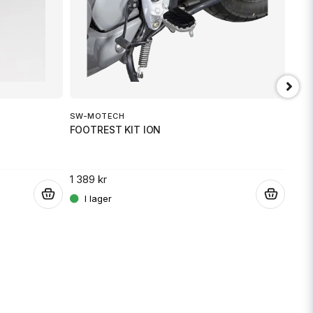
min fråga
SW-MOTECH
FOOTREST KIT ION
Skicka fråga
1 389 kr
SW-
.
.
FOO
1 38