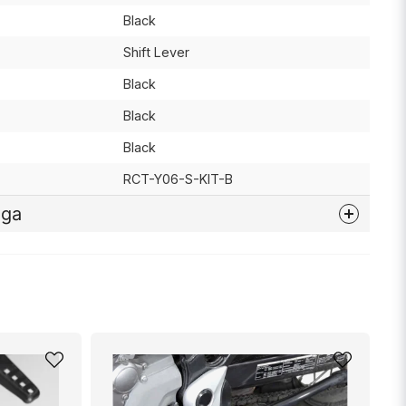
Black
Shift Lever
Black
Black
Black
RCT-Y06-S-KIT-B
åga
nna produkten...
email
Mejladress