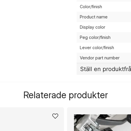
Color/finish
Product name
Display color
Peg color/finish
Lever color/finish
Vendor part number
Ställ en produktfr
question
Fråga oss något om de
Relaterade produkter
name
Namn