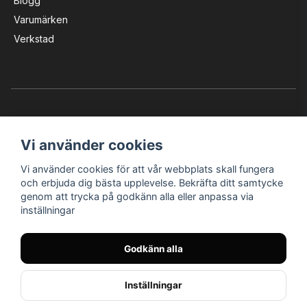
Blogg
Varumärken
Verkstad
Vi använder cookies
Vi använder cookies för att vår webbplats skall fungera
Instagram
Facebook
YouTube
och erbjuda dig bästa upplevelse. Bekräfta ditt samtycke
genom att trycka på godkänn alla eller anpassa via
inställningar
Bröderna Nilssons MC-Tillbehör i Helsingborg AB
Godkänn alla
© Nilssons MC - Allt för dig & din MC
Inställningar