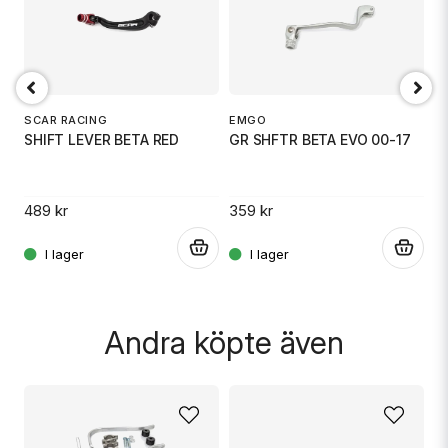
email
Mejladress
D
S
SCAR RACING
EMGO
SHIFT LEVER BETA RED
GR SHFTR BETA EVO 00-17
Ja, ni får publicera min fråga
31
489 kr
359 kr
.
.
.
Andra köpte även
Skicka fråga