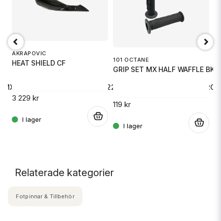
AKRAPOVIC
101 OCTANE
HEAT SHIELD CF
M
GRIP SET MX HALF WAFFLE BK
Y
S
MX/ENDURO, KTM 125-530 05-22, HQV 125-501 14-22, ENDURO 
3 229 kr
119 kr
1 
.
.
.
Relaterade kategorier
Fotpinnar & Tillbehör