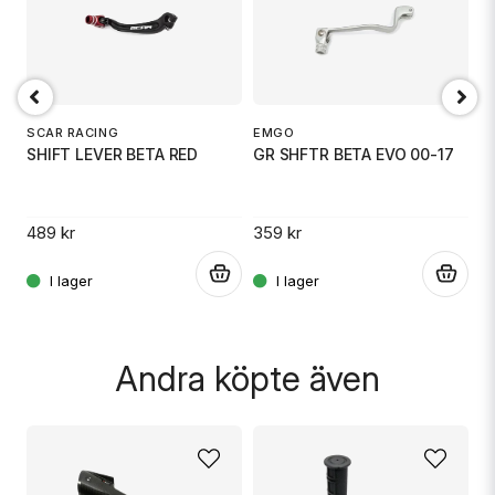
email
Mejladress
D
S
SCAR RACING
EMGO
SHIFT LEVER BETA RED
GR SHFTR BETA EVO 00-17
Ja, ni får publicera min fråga
31
489 kr
359 kr
.
.
.
Andra köpte även
Skicka fråga