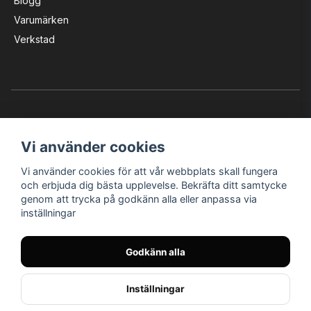
Blogg
Varumärken
Verkstad
Vi använder cookies
Vi använder cookies för att vår webbplats skall fungera
Instagram
Facebook
YouTube
och erbjuda dig bästa upplevelse. Bekräfta ditt samtycke
genom att trycka på godkänn alla eller anpassa via
inställningar
Bröderna Nilssons MC-Tillbehör i Helsingborg AB
Godkänn alla
© Nilssons MC - Allt för dig & din MC
Inställningar