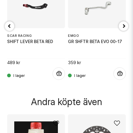
email
Mejladress
D
S
SCAR RACING
EMGO
SHIFT LEVER BETA RED
GR SHFTR BETA EVO 00-17
Ja, ni får publicera min fråga
31
489 kr
359 kr
.
.
.
Andra köpte även
Skicka fråga