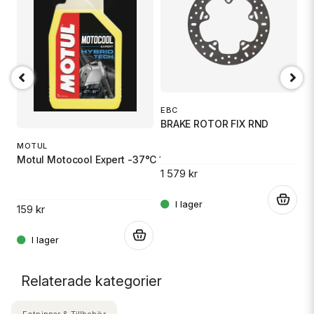
EBC
J
BRAKE ROTOR FIX RND
S
MOTUL
Motul Motocool Expert -37°C 1 L Färdig att användas
1 579 kr
13
.
.
159 kr
.
Relaterade kategorier