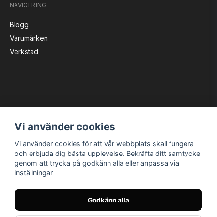
NAVIGERING
Blogg
Varumärken
Verkstad
Vi använder cookies
Vi använder cookies för att vår webbplats skall fungera
Instagram
Facebook
YouTube
och erbjuda dig bästa upplevelse. Bekräfta ditt samtycke
genom att trycka på godkänn alla eller anpassa via
inställningar
Bröderna Nilssons MC-Tillbehör i Helsingborg AB
Godkänn alla
© Nilssons MC - Allt för dig & din MC