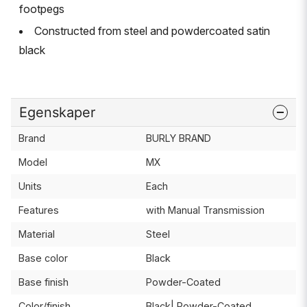
footpegs
Constructed from steel and powdercoated satin
black
Egenskaper
Brand
BURLY BRAND
Model
MX
Units
Each
Features
with Manual Transmission
Material
Steel
Base color
Black
Base finish
Powder-Coated
Color/finish
Black| Powder-Coated