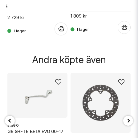
ND RE
1 809 kr
1 
2 729 kr
.
.
.
Skicka fråga
Andra köpte även
EMGO
GR SHFTR BETA EVO 00-17