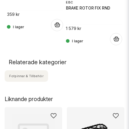
EBC
J
BRAKE ROTOR FIX RND
S
K
359 kr
.
1 579 kr
13
.
.
Relaterade kategorier
Fotpinnar & Tillbehör
Liknande produkter