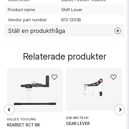
Product name
Shift Lever
Vendor part number
B13-1203B
Ställ en produktfråga
question
Fråga oss något om denna produkten...
Relaterade produkter
name
Namn
email
Mejladress
SW-MOTECH
S
GILLES TOOLING
GEAR LEVER
G
REARSET RCT BK
Ja, ni får publicera min fråga