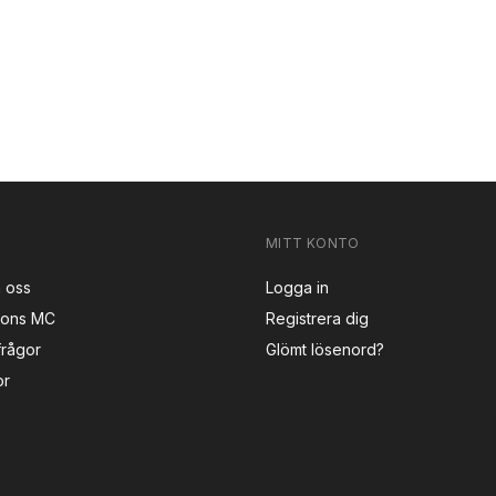
MITT KONTO
 oss
Logga in
sons MC
Registrera dig
frågor
Glömt lösenord?
or