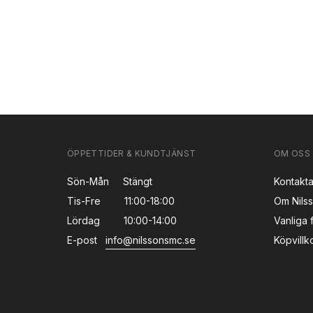
ÖPPETTIDER & KUNDTJÄNST
OM OSS
Sön-Mån
Stängt
Kontakta
Tis-Fre
11:00-18:00
Om Nils
Lördag
10:00-14:00
Vanliga 
E-post
info@nilssonsmc.se
Köpvillk