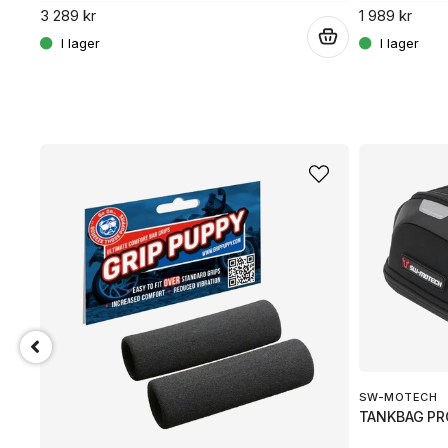
3 289 kr
1 989 kr
.
SW-MOTECH
TANKBAG PR
 flexibilitet.