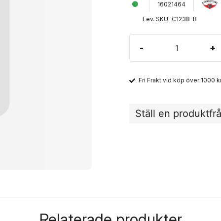
16021464
Lev. SKU:
C1238-B
-
+
Fri Frakt vid köp över 1000 kr
Ställ en produktfr
question
Fråga oss något om de
name
Namn
Relaterade produkter