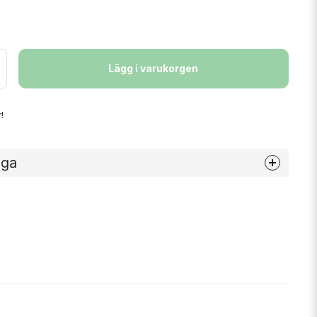
Lägg i varukorgen
!
åga
nna produkten...
email
Mejladress