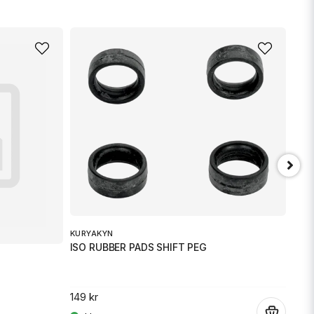
min fråga
Skicka fråga
EMG
GR 
KURYAKYN
ISO RUBBER PADS SHIFT PEG
279 
149 kr
.