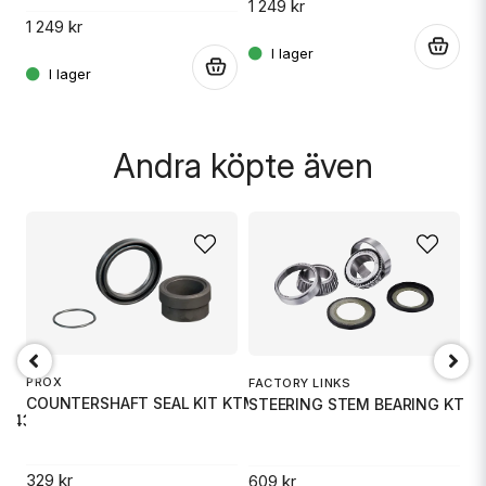
1 249 kr
1 249 kr
.
1 
.
.
Andra köpte även
Skicka fråga
PROX
FACTORY LINKS
COUNTERSHAFT SEAL KIT KTM
STEERING STEM BEARING KT
A
1/43
B
329 kr
609 kr