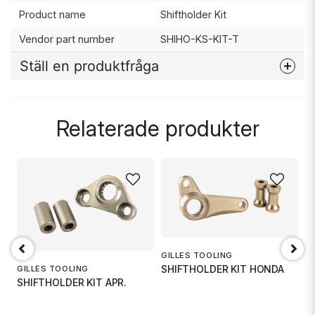
Product name
Shiftholder Kit
Vendor part number
SHIHO-KS-KIT-T
Ställ en produktfråga
question
Fråga oss något om denna produkten...
Relaterade produkter
name
Namn
email
Mejladress
GILLES TOOLING
SHIFTHOLDER KIT HONDA
GILLES TOOLING
SHIFTHOLDER KIT APR.
G
Ja, ni får publicera min fråga
S