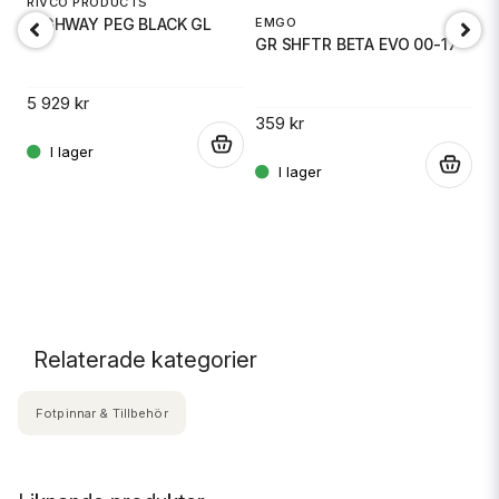
RIVCO PRODUCTS
EMGO
HIGHWAY PEG BLACK GL
GR SHFTR BETA EVO 00-17
5 929 kr
359 kr
.
M
.
T
.
5
Relaterade kategorier
Fotpinnar & Tillbehör