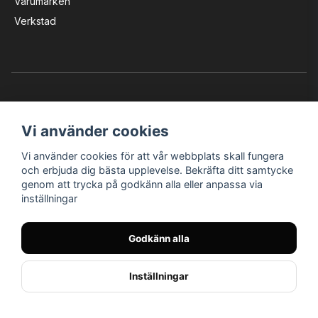
Varumärken
Verkstad
Vi använder cookies
Vi använder cookies för att vår webbplats skall fungera
Instagram
Facebook
YouTube
och erbjuda dig bästa upplevelse. Bekräfta ditt samtycke
genom att trycka på godkänn alla eller anpassa via
inställningar
Bröderna Nilssons MC-Tillbehör i Helsingborg AB
Godkänn alla
© Nilssons MC - Allt för dig & din MC
Inställningar