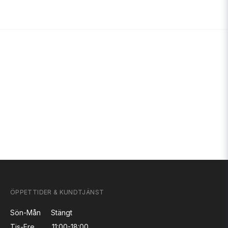
ÖPPETTIDER & KUNDTJÄNST
Sön-Mån
Stängt
Tis-Fre
11:00-18:00