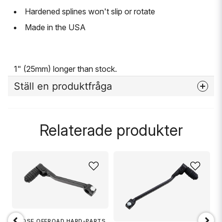
Hardened splines won't slip or rotate
Made in the USA
1" (25mm) longer than stock.
Ställ en produktfråga
question
Fråga oss något om denna produkten...
Relaterade produkter
name
Namn
email
Mejladress
MOOSE OFFROAD HARD-PARTS