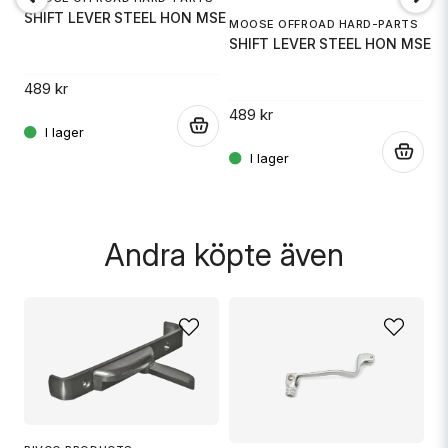
SHIFT LEVER STEEL HON MSE
MOOSE OFFROAD HARD-PARTS
S
SHIFT LEVER STEEL HON MSE
S
Ja, ni får publicera min fråga
00
489 kr
489 kr
4
.
.
.
Skicka fråga
Andra köpte även