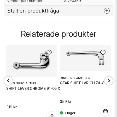
Vendor part number
D07-0359
Ställ en produktfråga
question
Fråga oss något om denna produkten...
Relaterade produkter
name
Namn
email
Mejladress
D
DRAG SPECIALTIES
S
GEAR SHIFT LVR CH 74-85FX
DRAG SPECIALTIES
SHIFT LEVER CHROME 91-05 XL
Ja, ni får publicera min fråga
2
359 kr
ST
319 kr
.
.