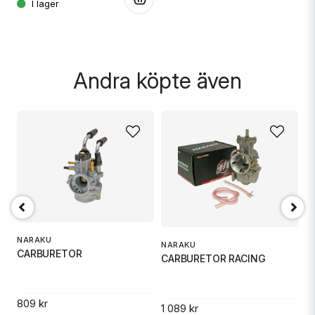
.
Andra köpte även
Skicka fråga
T
NARAKU
B
NARAKU
CARBURETOR
CARBURETOR RACING
.
11
809 kr
1 089 kr