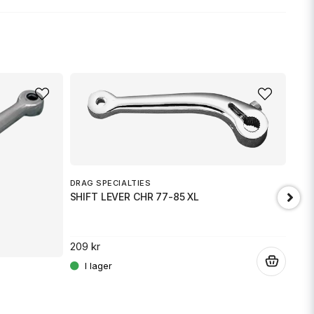
nna produkten...
email
Mejladress
min fråga
DRAG SPECIALTIES
SHIFT LEVER CHR 77-85 XL
209 kr
SCA
SHI
.
Skicka fråga
489 