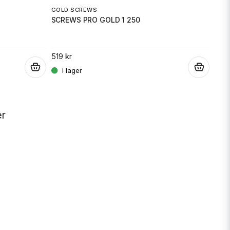
GOLD SCREWS
SCREWS PRO GOLD 1 250
EBC
BRA
519 kr
.
.
3 41
er