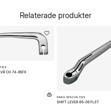
question
Fråga oss något om de
Relaterade produkter
name
Namn
Ja, ni får publicera 
TIES
LVR CH 74-85FX
.
DRAG SPECIALTIES
SHIFT LEVER 86-06 FLST