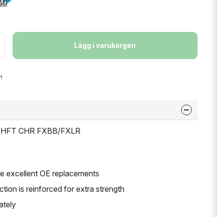
Lägg i varukorgen
!
R SHFT CHR FXBB/FXLR
are excellent OE replacements
tion is reinforced for extra strength
ately