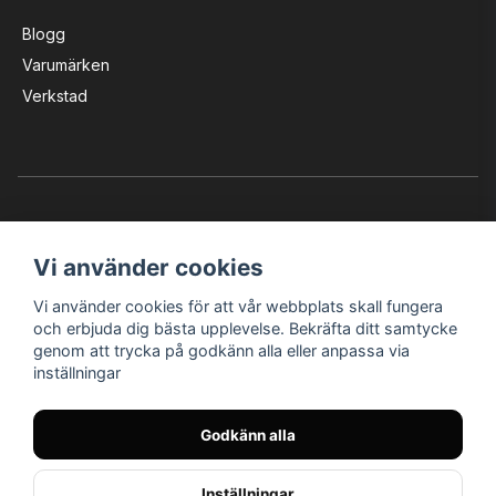
Blogg
Varumärken
Verkstad
Vi använder cookies
Vi använder cookies för att vår webbplats skall fungera
Instagram
Facebook
YouTube
och erbjuda dig bästa upplevelse. Bekräfta ditt samtycke
genom att trycka på godkänn alla eller anpassa via
inställningar
Bröderna Nilssons MC-Tillbehör i Helsingborg AB
Godkänn alla
© Nilssons MC - Allt för dig & din MC
Inställningar