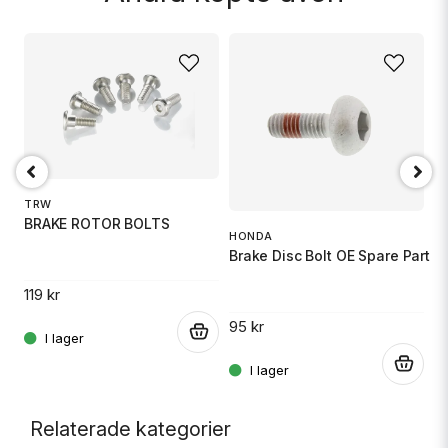
Skicka fråga
TRW
M
L
BRAKE ROTOR BOLTS
G
HONDA
Brake Disc Bolt OE Spare Part
119 kr
2
95 kr
.
.
.
Relaterade kategorier