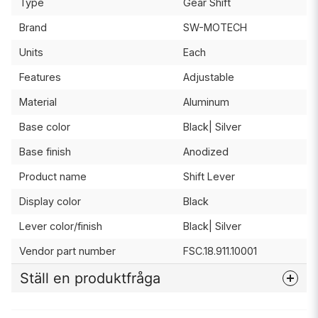
Type
Gear Shift
Brand
SW-MOTECH
Units
Each
Features
Adjustable
Material
Aluminum
Base color
Black| Silver
Base finish
Anodized
Product name
Shift Lever
Display color
Black
Lever color/finish
Black| Silver
Vendor part number
FSC.18.911.10001
Ställ en produktfråga
question