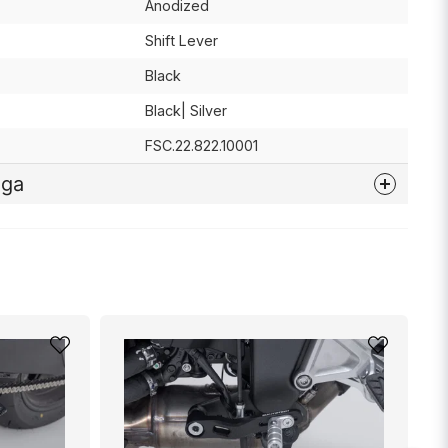
Anodized
Shift Lever
Black
Black| Silver
FSC.22.822.10001
åga
nna produkten...
email
Mejladress
min fråga