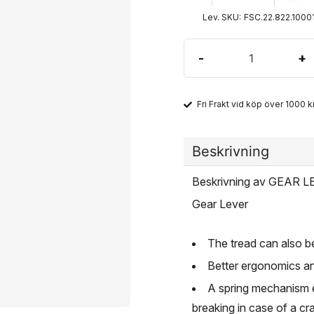
Lev. SKU:
FSC.22.822.1000
-
+
Fri Frakt vid köp över 1000 kr
Beskrivning
Beskrivning av GEAR 
Gear Lever
The tread can also b
Better ergonomics an
A spring mechanism e
breaking in case of a cr