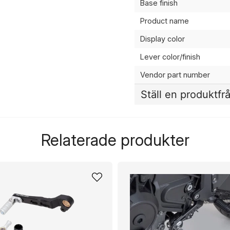
Base finish
Product name
Display color
Lever color/finish
Vendor part number
Ställ en produktfr
question
Fråga oss något om de
Relaterade produkter
name
Namn
Ja, ni får publicera 