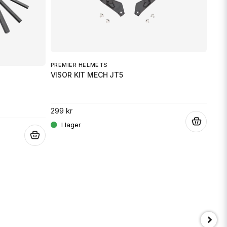
PREMIER HELMETS
MOT
VISOR KIT MECH JT5
BRA
299 kr
1 07
.
.