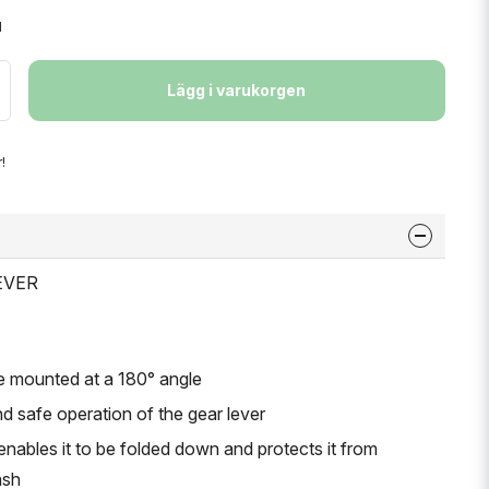
1
Lägg i varukorgen
!
LEVER
e mounted at a 180° angle
d safe operation of the gear lever
nables it to be folded down and protects it from
ash