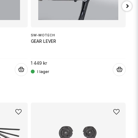
SW-MOTECH
SW-
GEAR LEVER
GEA
Skicka fråga
1 449 kr
1 80
.
.