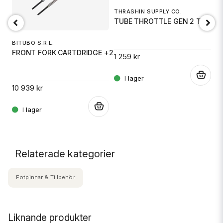
THRASHIN SUPPLY CO.
TUBE THROTTLE GEN 2 TBW B
BITUBO S.R.L.
FRONT FORK CARTDRIDGE +2
1 259 kr
M
B
.
10 939 kr
4
.
.
Relaterade kategorier
Fotpinnar & Tillbehör
Liknande produkter