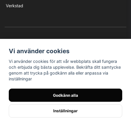
Verkstad
Vi använder cookies
Vi använder cookies för att vår webbplats skall fungera
Instagram
Facebook
YouTube
och erbjuda dig bästa upplevelse. Bekräfta ditt samtycke
genom att trycka på godkänn alla eller anpassa via
inställningar
Bröderna Nilssons MC-Tillbehör i Helsingborg AB
Godkänn alla
© Nilssons MC - Allt för dig & din MC
Inställningar
// < !--Hello Retail - start-- >
//