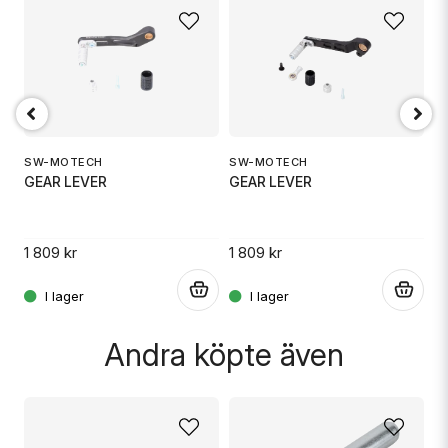
name
Namn
email
Mejladress
SW-MOTECH
SW-MOTECH
S
GEAR LEVER
GEAR LEVER
G
Ja, ni får publicera min fråga
1 809 kr
1 809 kr
1 
.
.
.
Andra köpte även
Skicka fråga