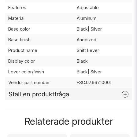
Features
Adjustable
Material
Aluminum
Base color
Black| Silver
Base finish
Anodized
Product name
Shift Lever
Display color
Black
Lever color/finish
Black| Silver
Vendor part number
FSC.07.667.10001
Ställ en produktfråga
question
Fråga oss något om denna produkten...
Relaterade produkter