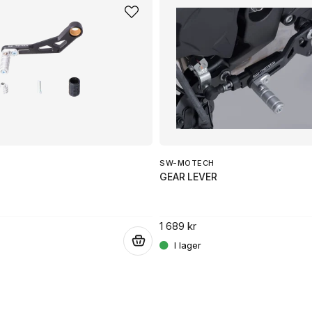
name
Namn
Ja, ni får publicera 
SW-MOTECH
GEAR LEVER
1 689 kr
.