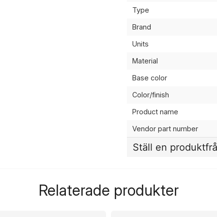
Type
Brand
Units
Material
Base color
Color/finish
Product name
Vendor part number
Ställ en produktfr
question
Fråga oss något om de
Relaterade produkter