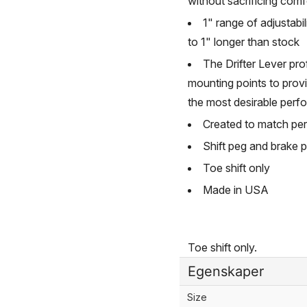
without sacrificing comf
1" range of adjustabil
to 1" longer than stock
The Drifter Lever prof
mounting points to provid
the most desirable perfo
Created to match per
Shift peg and brake p
Toe shift only
Made in USA
Toe shift only.
Egenskaper
Size