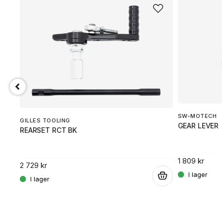
SW-MOTECH
GILLES TOOLING
GEAR LEVER
REARSET RCT BK
1 809 kr
2 729 kr
.
.