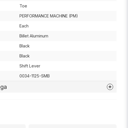
Toe
PERFORMANCE MACHINE (PM)
Each
Billet Aluminum
Black
Black
Shift Lever
0034-1125-SMB
åga
nna produkten...