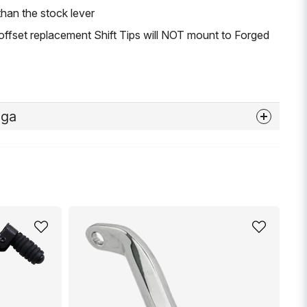
than the stock lever
set replacement Shift Tips will NOT mount to Forged
åga
nna produkten...
email
Mejladress
min fråga