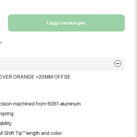
Lägg i varukorgen
!
T LEVER ORANGE +20MM OFFSE
ecision machined from 6061 aluminum
 spring
bility
Shift Tip™ length and color