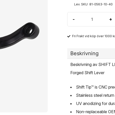
Lev. SKU:
81-0563-10-40
-
+
Fri Frakt vid köp över 1000 kr
Beskrivning
Beskrivning av SHIF
Forged Shift Lever
Shift Tip™ is CNC pr
Stainless steel return
UV anodizing for dura
Non-replaceable OEM 