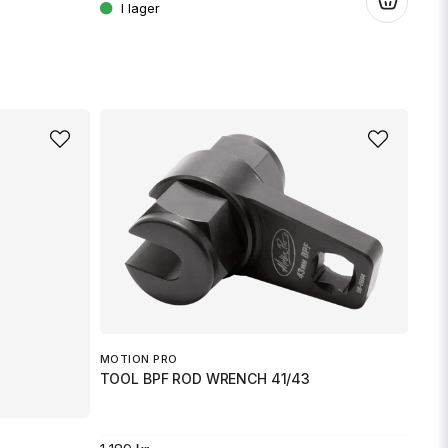
.
MOTION PRO
TOOL BPF ROD WRENCH 41/43
EBC
BRA