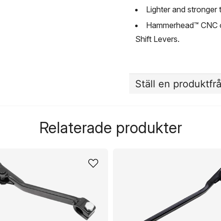
Lighter and stronger 
Hammerhead™ CNC off
Shift Levers.
Ställ en produktfr
question
Fråga oss något om de
Relaterade produkter
name
Namn
Ja, ni får publicera 