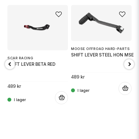
name
Namn
email
Mejladress
MOOSE OFFROAD HARD-PARTS
SHIFT LEVER STEEL HON MSE
M
SCAR RACING
S
SHIFT LEVER BETA RED
Ja, ni får publicera min fråga
49
489 kr
4
489 kr
.
.
.
Skicka fråga