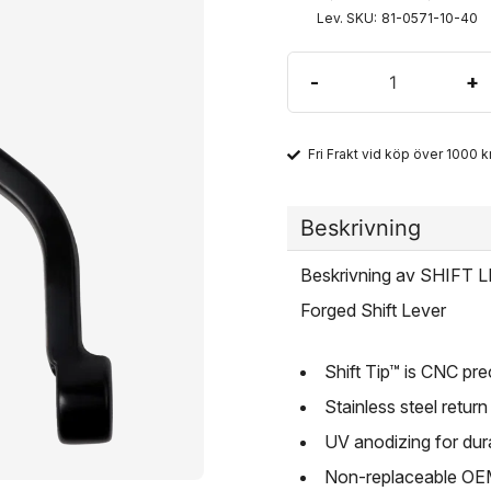
Lev. SKU:
81-0571-10-40
-
+
Fri Frakt vid köp över 1000 kr
Beskrivning
Beskrivning av SHIF
Forged Shift Lever
Shift Tip™ is CNC pr
Stainless steel return
UV anodizing for dura
Non-replaceable OEM 