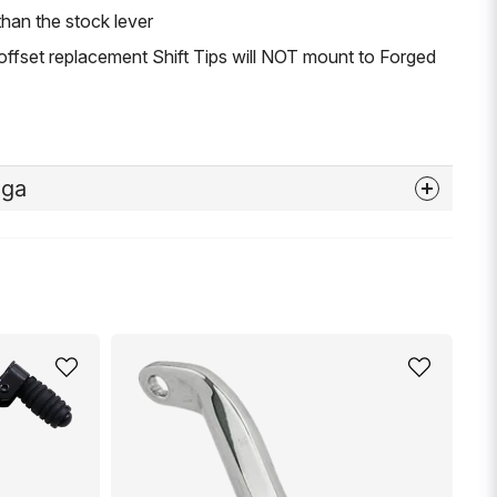
than the stock lever
set replacement Shift Tips will NOT mount to Forged
åga
nna produkten...
email
Mejladress
min fråga