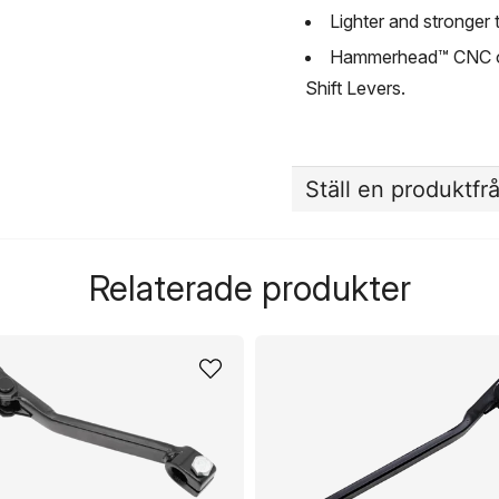
Lighter and stronger 
Hammerhead™ CNC off
Shift Levers.
Ställ en produktfr
question
Fråga oss något om de
Relaterade produkter
name
Namn
Ja, ni får publicera 