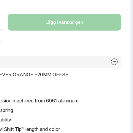
Lägg i varukorgen
!
T LEVER ORANGE +20MM OFFSE
ecision machined from 6061 aluminum
 spring
bility
Shift Tip™ length and color