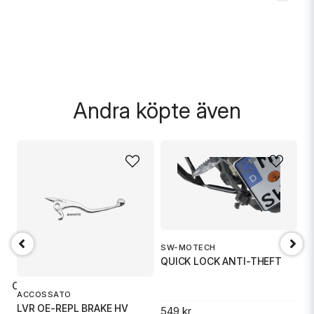
.
Andra köpte även
SW-MOTECH
QUICK LOCK ANTI-THEFT
TICULATI
ACCOSSATO
A
LVR OE-REPL BRAKE HV
L
549 kr