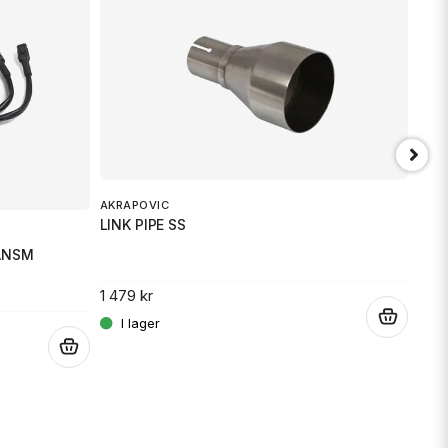
WIS
JET
AKRAPOVIC
LINK PIPE SS
CANSM
4 43
1 479 kr
.
.