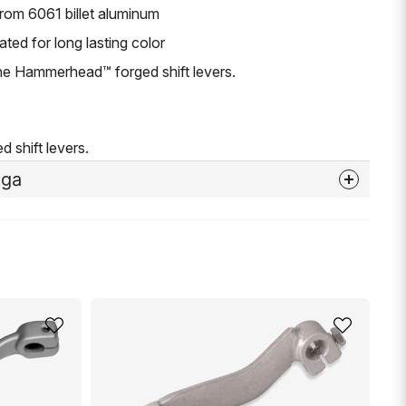
rom 6061 billet aluminum
ed for long lasting color
he Hammerhead™ forged shift levers.
 shift levers.
åga
nna produkten...
email
Mejladress