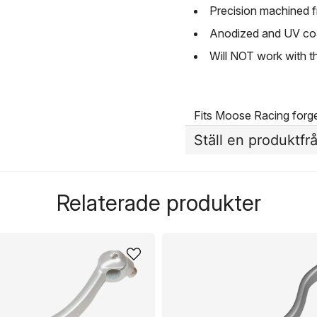
Precision machined f
Anodized and UV coat
Will NOT work with t
Fits Moose Racing forged
Ställ en produktfr
question
Fråga oss något om de
Relaterade produkter
name
Namn