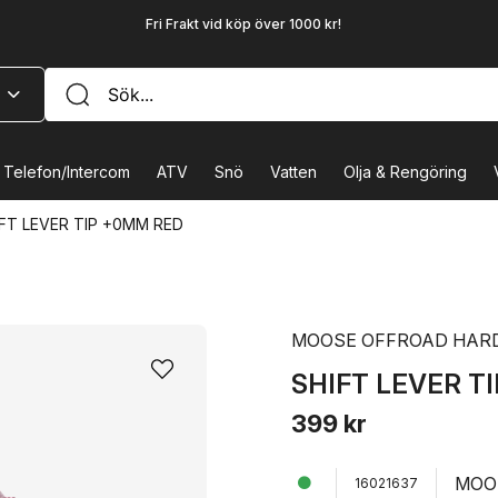
Fri Frakt vid köp över 1000 kr!
Telefon/Intercom
ATV
Snö
Vatten
Olja & Rengöring
FT LEVER TIP +0MM RED
MOOSE OFFROAD HAR
SHIFT LEVER T
399 kr
MOO
16021637