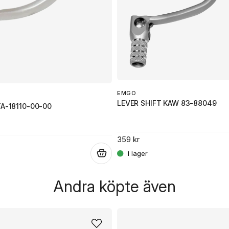
Ja, ni får publicera 
EMGO
LEVER SHIFT KAW 83-88049
TA-18110-00-00
359 kr
.
Andra köpte även