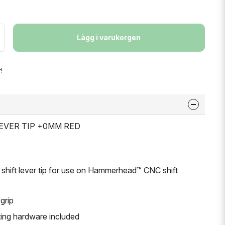
Lägg i varukorgen
!
 LEVER TIP +0MM RED
shift lever tip for use on Hammerhead™ CNC shift
grip
ting hardware included