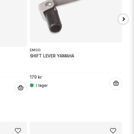
min fråga
EMG
GR 
EMGO
Skicka fråga
SHIFT LEVER YAMAHA
359 
179 kr
.
.