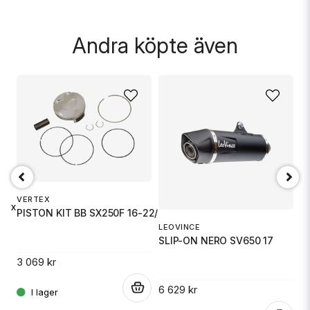
Skicka fråga
Andra köpte även
P
C
VERTEX
Box + Damtätning
PISTON KIT BB SX250F 16-22/FC2
LEOVINCE
SLIP-ON NERO SV650 17
3
3 069 kr
.
.
6 629 kr