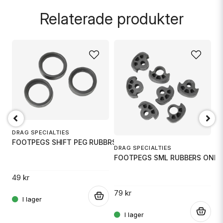
Fråga oss något om denna produkten...
Relaterade produkter
name
Namn
email
Mejladress
ND UF-1
DRAG SPECIALTIES
D
Ja, ni får publicera min fråga
FOOTPEGS SHIFT PEG RUBBRS
C
DRAG SPECIALTIES
FOOTPEGS SML RUBBERS ONLY
.
49 kr
13
79 kr
.
.