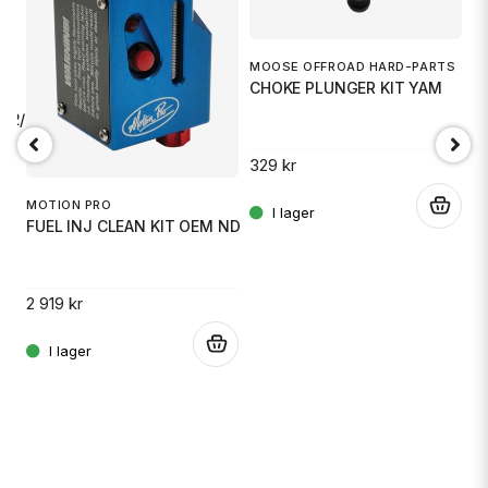
MOOSE OFFROAD HARD-PARTS
CHOKE PLUNGER KIT YAM
M
-22/FC2
B
329 kr
99
.
MOTION PRO
FUEL INJ CLEAN KIT OEM ND
.
2 919 kr
.