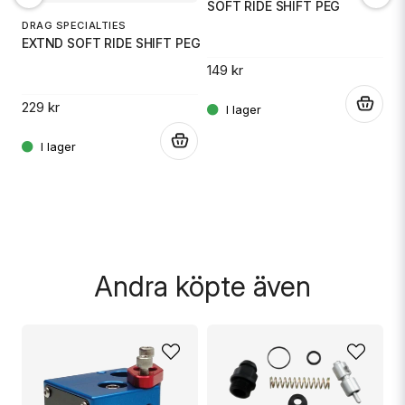
C
SOFT RIDE SHIFT PEG
DRAG SPECIALTIES
EXTND SOFT RIDE SHIFT PEG
13
149 kr
.
.
229 kr
.
Skicka fråga
Andra köpte även