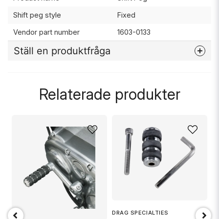
Shift peg style
Fixed
Vendor part number
1603-0133
Ställ en produktfråga
question
Fråga oss något om denna produkten...
Relaterade produkter
name
Namn
email
Mejladress
D
Ja, ni får publicera min fråga
DRAG SPECIALTIES
SS