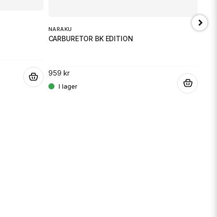
NARAKU
NAR
CARBURETOR BK EDITION
CAR
Skicka fråga
959 kr
1 08
.
.