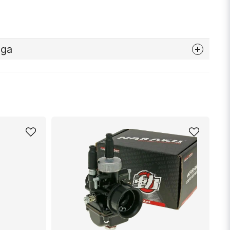
åga
nna produkten...
email
Mejladress
min fråga