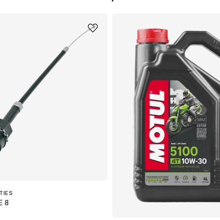
TIES
E 8