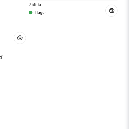
759 kr
829 
.
.
er