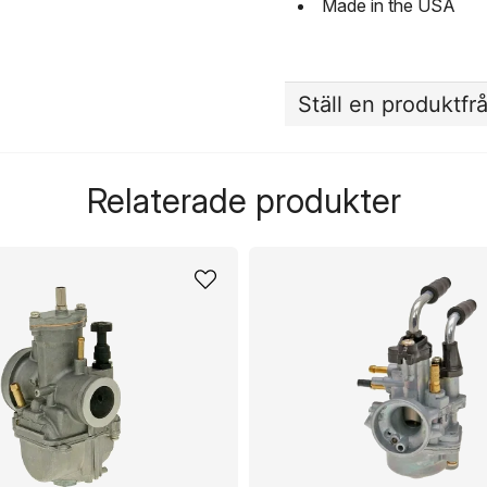
Made in the USA
Ställ en produktfr
question
Fråga oss något om de
Relaterade produkter
name
Namn
Ja, ni får publicera 