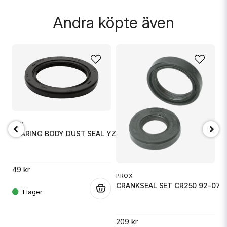
Skicka fråga
Andra köpte även
KYB
BEARING BODY DUST SEAL YZ
D
H
49 kr
PROX
CRANKSEAL SET CR250 92-07
.
3
.
209 kr