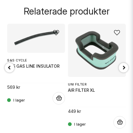
Fråga oss något om denna produkten...
Relaterade produkter
name
Namn
email
Mejladress
S&S CYCLE
S&S GAS LINE INSULATOR
J
7
Ja, ni får publicera min fråga
UNI FILTER
569 kr
AIR FILTER XL
4
.
449 kr
.
.