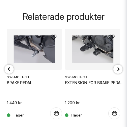
question
Fråga oss något om denna produkten...
Relaterade produkter
name
Namn
email
Mejladress
SW-MOTECH
SW-MOTECH
S
BRAKE PEDAL
EXTENSION FOR BRAKE PEDAL
B
Ja, ni får publicera min fråga
1 449 kr
1 209 kr
1 
.
.
.