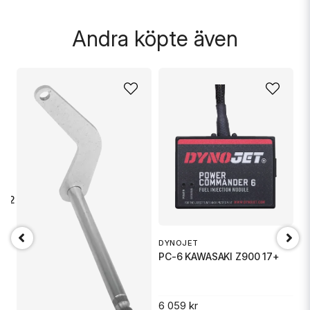
Skicka fråga
Andra köpte även
022 - MOU
DYNOJET
D
PC-6 KAWASAKI Z900 17+
P
.
6 059 kr
6